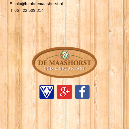
E: info@benbdemaashorst.nl
T: 06 - 22 509 314