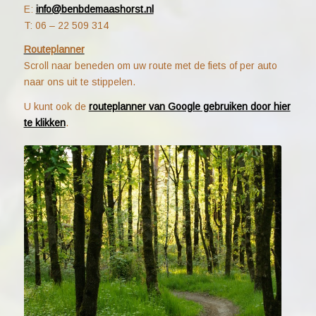
E:
info@benbdemaashorst.nl
T: 06 – 22 509 314
Routeplanner
Scroll naar beneden om uw route met de fiets of per auto
naar ons uit te stippelen.
U kunt ook de
routeplanner van Google gebruiken door hier
te klikken
.